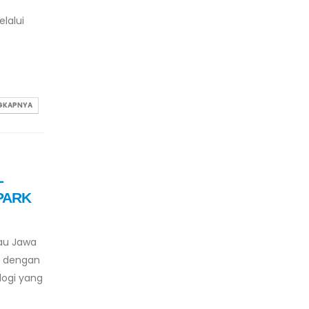
lalui
NGKAPNYA
L
PARK
lau Jawa
tu dengan
logi yang