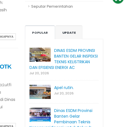
h:
Seputar Pemerintahan
asih
POPULAR
UPDATE
NGKAPNYA
DINAS ESDM PROVINSI
BANTEN GELAR INSPEKSI
TEKNIS KELISTRIKAN
SOTK
DAN EFISIENSI ENERGI AC
Jul 20, 2026
;Lutfi
Apel rutin.
s
Jul 20, 2026
di Dinas
ui
Dinas ESDM Provinsi
Banten Gelar
Pembinaan Teknis
NGKAPNYA