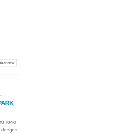
NGKAPNYA
L
PARK
lau Jawa
tu dengan