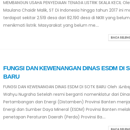
MEMBANGUN USAHA PENYEDIAAN TENAGA LISTRIK SKALA KECIL Ole
Maulana Chaidir Malik, ST Di Indonesia hingga tahun 2017 ini m
terdapat sekitar 2.519 desa dari 82.190 desa di NKRI yang belum
menikmati listrik. Masyarakat yang belum me....
BACA SELE
FUNGSI DAN KEWENANGAN DINAS ESDM DI 
BARU
FUNGSI DAN KEWENANGAN DINAS ESDM DI SOTK BARU Oleh :&nbsp
Wahyu Nugraha Setelah resmi berganti nomenklatur dari Dina
Pertambangan dan Energi (Distamben) Provinsi Banten menja
Energi dan Sumber Daya Mineral (ESDM) Provinsi Banten melal
penetapan Peraturan Daerah (Perda) Provinsi Ba....
BACA SELE