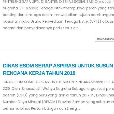
PENYELENGGARA UPTL DI BANTEN DIBEKALI SOSIALISASI Oleh: Lutf
Nugraha, ST. &nbsp; Tenaga listrik mempunyai peran yang sa
penting dan strategis dalam mewujudkan tujuan pembangun
nasional, maka Usaha Penyediaan Tenaga Listrik (UPTL) dikuas
negara dan penyediaannya perlu terus dit....
BACA SELE
DINAS ESDM SERAP ASPIRASI UNTUK SUSUN
RENCANA KERJA TAHUN 2018
DINAS ESDM SERAP ASPIRASI UNTUK SUSUN RENCANA&nbsp; KERJ
2018 Oleh :&nbsp;Lutfi Wahyu Nugraha Sebagai organisasi per
daerah (OPD) yang baru yang lahir di tahun 2017 ini, Dinas Ene
Sumber Daya Mineral (DESDM) Provinsi Banten yang sebelum
bernama Dinas Pertambangan dan Energi,....