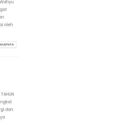
i Wahyu
ngat
an
ai oleh
NGKAPNYA
A TAHUN
angkat
rgi dan
nya