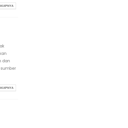
NGKAPNYA
ak
tkan
n dan
a sumber
NGKAPNYA