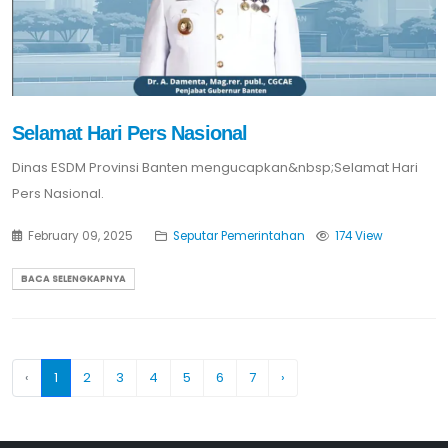
Selamat Hari Pers Nasional
Dinas ESDM Provinsi Banten mengucapkan&nbsp;Selamat Hari
Pers Nasional.
February 09, 2025
Seputar Pemerintahan
174 View
BACA SELENGKAPNYA
‹
1
2
3
4
5
6
7
›