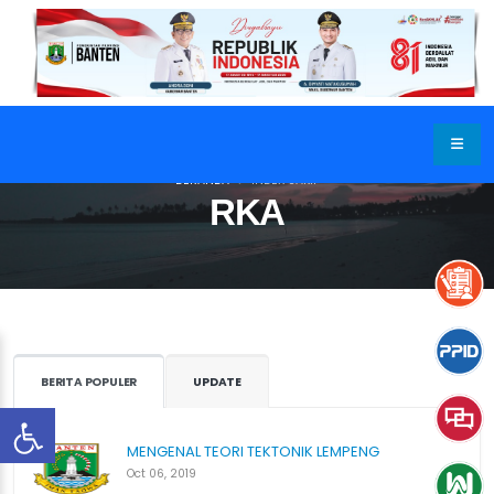
BERANDA
INDEX SAKIP
RKA
BERITA POPULER
UPDATE
MENGENAL TEORI TEKTONIK LEMPENG
Oct 06, 2019