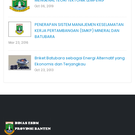
MENGENAL TEORI TEKTONIK LEMPENG
Oct 06, 2019
PENERAPAN SISTEM MANAJEMEN KESELAMATAN
KERJA PERTAMBANGAN (SMKP) MINERAL DAN
BATUBARA
Mar 23, 2016
Briket Batubara sebagai Energi Alternatif yang
Ekonomis dan Terjangkau
Oct 23, 2013