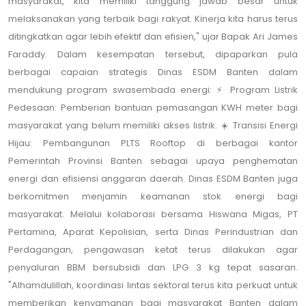
masyarakat, kita memiliki tanggung jawab besar untuk
melaksanakan yang terbaik bagi rakyat. Kinerja kita harus terus
ditingkatkan agar lebih efektif dan efisien," ujar Bapak Ari James
Faraddy. Dalam kesempatan tersebut, dipaparkan pula
berbagai capaian strategis Dinas ESDM Banten dalam
mendukung program swasembada energi: ⚡ Program Listrik
Pedesaan: Pemberian bantuan pemasangan KWH meter bagi
masyarakat yang belum memiliki akses listrik. ☀️ Transisi Energi
Hijau: Pembangunan PLTS Rooftop di berbagai kantor
Pemerintah Provinsi Banten sebagai upaya penghematan
energi dan efisiensi anggaran daerah. Dinas ESDM Banten juga
berkomitmen menjamin keamanan stok energi bagi
masyarakat. Melalui kolaborasi bersama Hiswana Migas, PT
Pertamina, Aparat Kepolisian, serta Dinas Perindustrian dan
Perdagangan, pengawasan ketat terus dilakukan agar
penyaluran BBM bersubsidi dan LPG 3 kg tepat sasaran.
"Alhamdulillah, koordinasi lintas sektoral terus kita perkuat untuk
memberikan kenyamanan bagi masyarakat Banten dalam