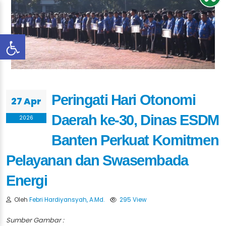
Peringati Hari Otonomi
27 Apr
Daerah ke-30, Dinas ESDM
2026
Banten Perkuat Komitmen
Pelayanan dan Swasembada
Energi
Oleh
Febri Hardiyansyah, A.Md.
295 View
Sumber Gambar :